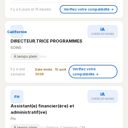
Il y a 5 jours et 15 heures
Vérifiez votre compatibilité →
IA
Californie
CORRESPONDRE
DIRECTEUR.TRICE PROGRAMMES
SOINS
À temps plein
Il y a une
Vérifiez votre
Date limite : 15 août
semaine
2026
compatibilité →
IA
FH
CORRESPONDRE
Assistant(e) financier(ère) et
administratif(ve)
Fhi
À temps plein
Garoua, Cameroun, CM