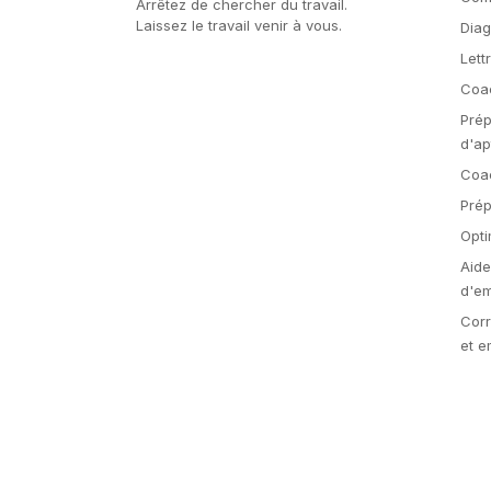
Arrêtez de chercher du travail.
Laissez le travail venir à vous.
Diag
Lett
Coac
Prép
d'ap
Coac
Prép
Opti
Aide
d'em
Cor
et e